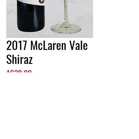
2017 McLaren Vale
Shiraz
Harga
A$38.00
Kuantiti
*
Tambah ke Troli
Beli Sekarang