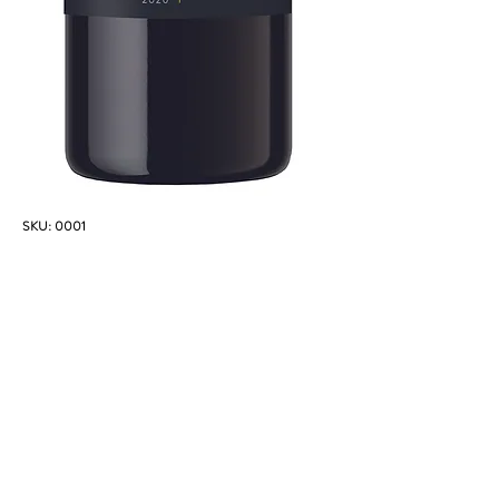
SKU: 0001
E_Exploer CabSav
Harga
A$25.99
Kehabisan Stok